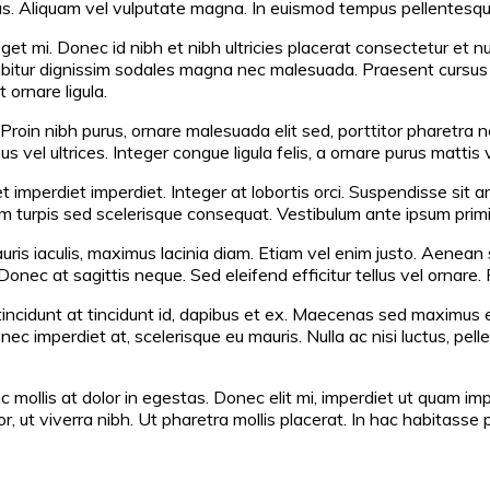
us. Aliquam vel vulputate magna. In euismod tempus pellentesque.
n eget mi. Donec id nibh et nibh ultricies placerat consectetur et
rabitur dignissim sodales magna nec malesuada. Praesent cursus 
 ornare ligula.
Proin nibh purus, ornare malesuada elit sed, porttitor pharetra n
s vel ultrices. Integer congue ligula felis, a ornare purus mattis v
et imperdiet imperdiet. Integer at lobortis orci. Suspendisse si
rpis sed scelerisque consequat. Vestibulum ante ipsum primis in
uris iaculis, maximus lacinia diam. Etiam vel enim justo. Aenean
onec at sagittis neque. Sed eleifend efficitur tellus vel ornare
it, tincidunt at tincidunt id, dapibus et ex. Maecenas sed maximu
 imperdiet at, scelerisque eu mauris. Nulla ac nisi luctus, pellen
llis at dolor in egestas. Donec elit mi, imperdiet ut quam imperd
, ut viverra nibh. Ut pharetra mollis placerat. In hac habitasse 