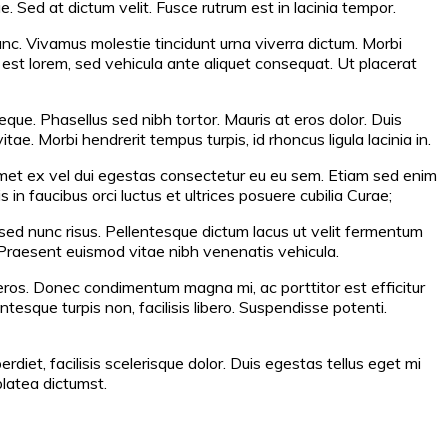
 Sed at dictum velit. Fusce rutrum est in lacinia tempor.
 nunc. Vivamus molestie tincidunt urna viverra dictum. Morbi
est lorem, sed vehicula ante aliquet consequat. Ut placerat
eque. Phasellus sed nibh tortor. Mauris at eros dolor. Duis
itae. Morbi hendrerit tempus turpis, id rhoncus ligula lacinia in.
t amet ex vel dui egestas consectetur eu eu sem. Etiam sed enim
 faucibus orci luctus et ultrices posuere cubilia Curae;
 sed nunc risus. Pellentesque dictum lacus ut velit fermentum
. Praesent euismod vitae nibh venenatis vehicula.
s eros. Donec condimentum magna mi, ac porttitor est efficitur
tesque turpis non, facilisis libero. Suspendisse potenti.
iet, facilisis scelerisque dolor. Duis egestas tellus eget mi
platea dictumst.