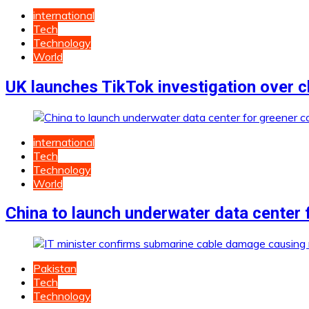
international
Tech
Technology
World
UK launches TikTok investigation over c
international
Tech
Technology
World
China to launch underwater data center
Pakistan
Tech
Technology