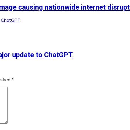
mage causing nationwide internet disrup
major update to ChatGPT
marked
*