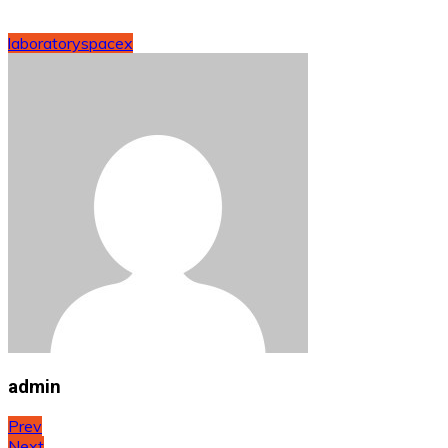
laboratory
spacex
admin
Post
Prev
Next