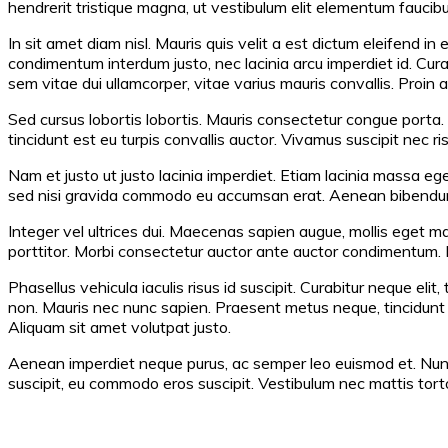
hendrerit tristique magna, ut vestibulum elit elementum faucib
In sit amet diam nisl. Mauris quis velit a est dictum eleifend i
condimentum interdum justo, nec lacinia arcu imperdiet id. Cu
sem vitae dui ullamcorper, vitae varius mauris convallis. Proin at
Sed cursus lobortis lobortis. Mauris consectetur congue porta. 
tincidunt est eu turpis convallis auctor. Vivamus suscipit nec risu
Nam et justo ut justo lacinia imperdiet. Etiam lacinia massa eg
sed nisi gravida commodo eu accumsan erat. Aenean bibendum tu
Integer vel ultrices dui. Maecenas sapien augue, mollis eget ma
porttitor. Morbi consectetur auctor ante auctor condimentum. D
Phasellus vehicula iaculis risus id suscipit. Curabitur neque el
non. Mauris nec nunc sapien. Praesent metus neque, tincidunt nec
Aliquam sit amet volutpat justo.
Aenean imperdiet neque purus, ac semper leo euismod et. Nunc mo
suscipit, eu commodo eros suscipit. Vestibulum nec mattis tortor