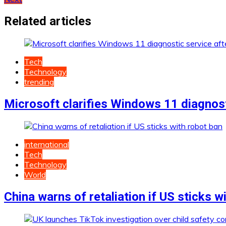
navigation
Related articles
Tech
Technology
trending
Microsoft clarifies Windows 11 diagnosti
international
Tech
Technology
World
China warns of retaliation if US sticks w